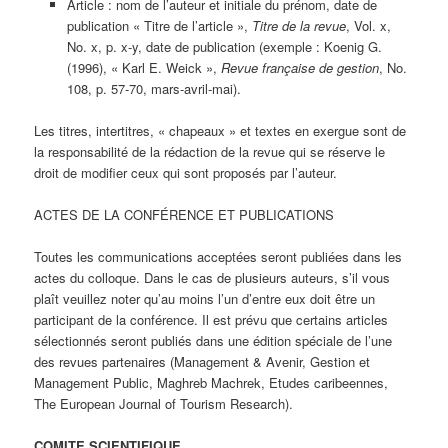
Article : nom de l’auteur et initiale du prénom, date de
publication « Titre de l’article »,
Titre de la revue
, Vol. x,
No. x, p. x-y, date de publication (exemple : Koenig G.
(1996), « Karl E. Weick »,
Revue française de gestion
, No.
108, p. 57-70, mars-avril-mai).
Les titres, intertitres, « chapeaux » et textes en exergue sont de
la responsabilité de la rédaction de la revue qui se réserve le
droit de modifier ceux qui sont proposés par l’auteur.
ACTES DE LA CONFÉRENCE ET PUBLICATIONS
Toutes les communications acceptées seront publiées dans les
actes du colloque. Dans le cas de plusieurs auteurs, s’il vous
plaît veuillez noter qu’au moins l’un d’entre eux doit être un
participant de la conférence. Il est prévu que certains articles
sélectionnés seront publiés dans une édition spéciale de l’une
des revues partenaires (Management & Avenir, Gestion et
Management Public, Maghreb Machrek, Etudes caribeennes,
The European Journal of Tourism Research).
COMITE SCIENTIFIQUE