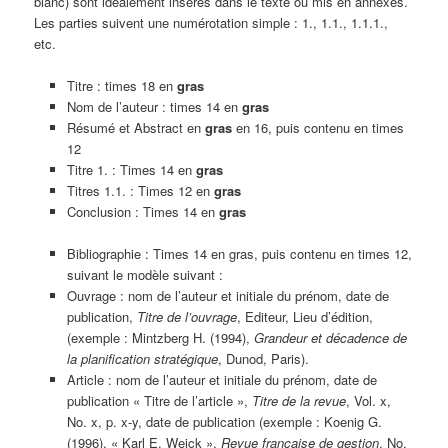
blanc) sont idéalement insérés dans le texte ou mis en annexes.
Les parties suivent une numérotation simple : 1., 1.1., 1.1.1.,
etc.
Titre : times 18 en
gras
Nom de l’auteur : times 14 en
gras
Résumé et Abstract en
gras
en 16, puis contenu en times
12
Titre 1. : Times 14 en
gras
Titres 1.1. : Times 12 en
gras
Conclusion : Times 14 en
gras
Bibliographie : Times 14 en gras, puis contenu en times 12,
suivant le modèle suivant :
Ouvrage : nom de l’auteur et initiale du prénom, date de
publication,
Titre de l’ouvrage
, Editeur, Lieu d’édition,
(exemple : Mintzberg H. (1994),
Grandeur et décadence de
la planification stratégique
, Dunod, Paris).
Article : nom de l’auteur et initiale du prénom, date de
publication « Titre de l’article »,
Titre de la revue
, Vol. x,
No. x, p. x-y, date de publication (exemple : Koenig G.
(1996), « Karl E. Weick »,
Revue française de gestion
, No.