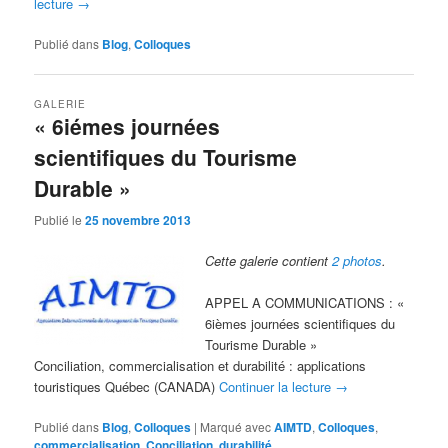
lecture
→
Publié dans
Blog
,
Colloques
GALERIE
« 6iémes journées
scientifiques du Tourisme
Durable »
Publié le
25 novembre 2013
Cette galerie contient
2 photos
.
APPEL A COMMUNICATIONS : «
6ièmes journées scientifiques du
Tourisme Durable »
Conciliation, commercialisation et durabilité : applications
touristiques Québec (CANADA)
Continuer la lecture
→
Publié dans
Blog
,
Colloques
|
Marqué avec
AIMTD
,
Colloques
,
commercialisation
,
Conciliation
,
durabilité