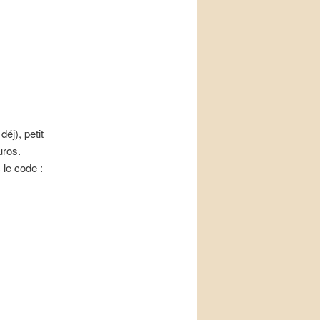
déj), petit
uros.
 le code :