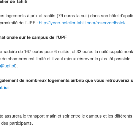
lier de Tahiti
s logements à prix attractifs (79 euros la nuit) dans son hôtel d’appli
 proximité de l’UPF :
http://lycee-hotelier-tahiti.com/reserver/lhotel/
rnationale sur le campus de l’UPF
omadaire de 167 euros pour 6 nuités, et 33 euros la nuité supplémenta
de chambres est limité et il vaut mieux réserver le plus tôt possible
l@upf.pf
).
 également de nombreux logements airbnb que vous retrouverez su
t ici
e assurera le transport matin et soir entre le campus et les différents
des participants.