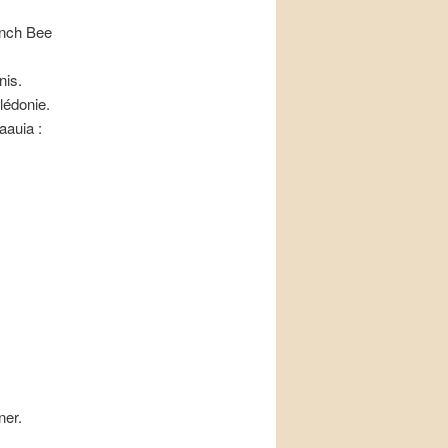
rench Bee
nis.
lédonie.
aauia :
ner.