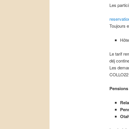
Les partic
reservatio
Toujours e
Hôte
Le tarif re
déj contin
Les deman
COLLO22
Pensions
Rela
Pens
Ota