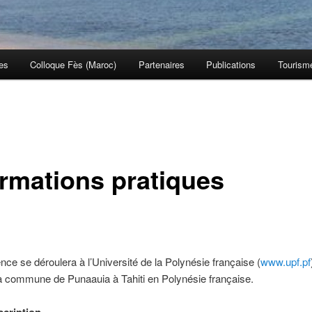
es
Colloque Fès (Maroc)
Partenaires
Publications
Tourism
ormations pratiques
nce se déroulera à l’Université de la Polynésie française (
www.upf.pf
la commune de Punaauia à Tahiti en Polynésie française.