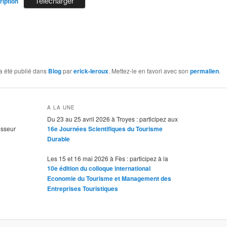
Télécharger
ription
a été publié dans
Blog
par
erick-leroux
. Mettez-le en favori avec son
permalien
.
A LA UNE
Du 23 au 25 avril 2026 à Troyes : participez aux
esseur
16e Journées Scientifiques du Tourisme
Durable
Les 15 et 16 mai 2026 à Fès : participez à la
10e édition du colloque international
Economie du Tourisme et Management des
Entreprises Touristiques