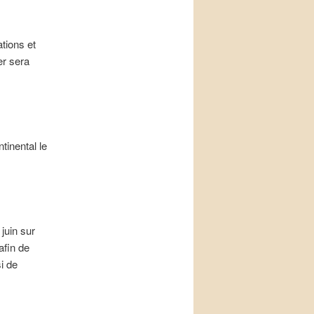
tions et
er sera
tinental le
juin sur
afin de
i de