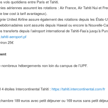
es vols quotidiens entre Paris et Tahiti.
es aériennes assurent les rotations : Air France, Air Tahiti Nui et F
 low cost à tarif avantageux).
ie United Airline assure également des rotations depuis les États-U
hebdomadaires sont assurés depuis Hawaii ou encore la Nouvelle-Ca
es transferts depuis l’aéroport international de Tahiti-Faa’a jusqu’à Pun
tahiti-aeroport.pf
nviron 25€
ment
 de nombreux hébergements non loin du campus de l’UPF.
 4 étoiles Intercontinental Tahiti :
https://tahiti.intercontinental.com/fr
 chambre 189 euros avec petit déjeuner ou 169 euros sans petit déjeu