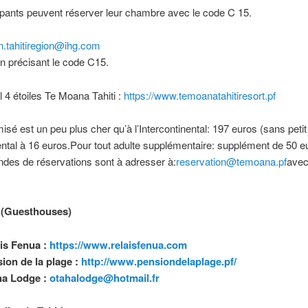
ipants peuvent réserver leur chambre avec le code C 15.
n.tahitiregion@ihg.com
n précisant le code C15.
l 4 étoiles Te Moana Tahiti :
https://www.temoanatahitiresort.pf
misé est un peu plus cher qu’à l’Intercontinental: 197 euros (sans petit 
ental à 16 euros.Pour tout adulte supplémentaire: supplément de 50 e
des de réservations sont à adresser à:
reservation@temoana.pf
avec
 (Guesthouses)
is Fenua :
https://www.relaisfenua.com
ion de la plage :
http://www.pensiondelaplage.pf/
ha Lodge :
otahalodge@hotmail.fr