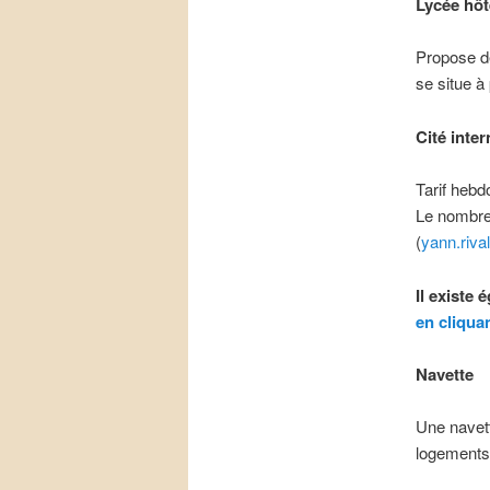
Lycée hôte
Propose de
se situe à
Cité inte
Tarif hebd
Le nombre 
(
yann.riva
Il existe
en cliquan
Navette
Une navett
logements 