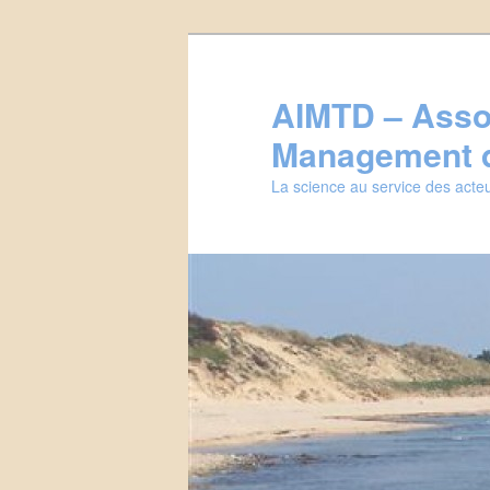
Aller
au
contenu
AIMTD – Assoc
principal
Management d
La science au service des acteu