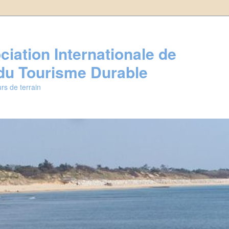
iation Internationale de
u Tourisme Durable
rs de terrain