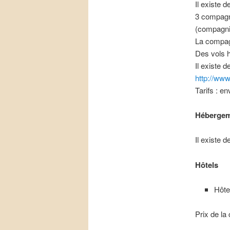
Il existe d
3 compagni
(compagnie
La compagn
Des vols 
Il existe d
http://www.
Tarifs : e
Héberge
Il existe
Hôtels
Hôtel
Prix de la