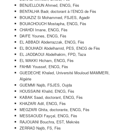
BENJELLOUN Ahmed, ENCG, Fès
BENTALHA Badr, doctorant à l’ENCG de Fès
BOUAZIZ Si Mohammed, FSJES, Agadir
BOUACHOUCH Mostapha, ENCG, Fès
CHAHDI Imane, ENCG, Fès
DAIFE Younes, ENCG, Fès
EL ABBADI Abderrazzak, ENCG, Fès
EL BOUHADI Abdelhamid, PES, ENCG de Fès
EL JADDAOUI Abdelhakim, FPD, Taza
EL MAKKI Hicham, ENCG, Fès
FAHMI Youssef, ENCG, Fès
GUEDECHE Khaled, Université Mouloud MAMMERI,
Algérie
GUEMMI Najib, FSJES, Oujda
HOUSSAINI Khalid, ENCG, Fès
KABAK Saad, doctorant, ENCG, Fès
KHAZARI Adil, ENCG, Fès
MEGZARI Ghita, doctorante, ENCG, Fès
MESSAOUDI Fayçal, ENCG, Fès
RAJOUANI Bouchra, EST, Meknès
ZERRAD Najib, FS, Fès