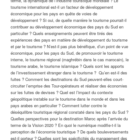
terme, la dynamique de l’industrie touristique mondiale ? Le
tourisme international est-il un facteur de développement
économique pour les pays en quête de voies de
développement ? Si oui, de quelle manière le tourisme pourrait-il
contribuer au développement économique des pays du Sud en
particulier ? Quels enseignements peuvent être tirés des
expériences des pays en matière de développement du tourisme
et par le tourisme ? N’est-il pas plus bénéfique, d’un point de vue
économique, pour les pays du Sud, de promouvoir le tourisme
interne, le tourisme régional (maghrébin dans le cas marocain), le
tourisme arabe, le tourisme islamique ? Quels sont les apports
de l’investissement étranger dans le tourisme ? Qu’en est-il des
fuites ? Comment les destinations du Sud peuvent-elles court-
circuiter l’emprise des Tour-opérateurs et réaliser des économies
sur les fuites de devises ? Quel est l’impact du contexte
géopolitique instable sur le tourisme dans le monde et dans les
pays arabes en particulier ? Comment lutter contre le
déséquilibre touristique régional constaté dans les pays du Sud ?
Quelles perspectives pour la destination Maroc après l’arrivée du
terme de la Vision 2020 ? En quoi le numérique modifie-t-il la
perception de l’économie touristique ? De quels bouleversements
est-il porteur ? Quelles sont les spécificités du management des