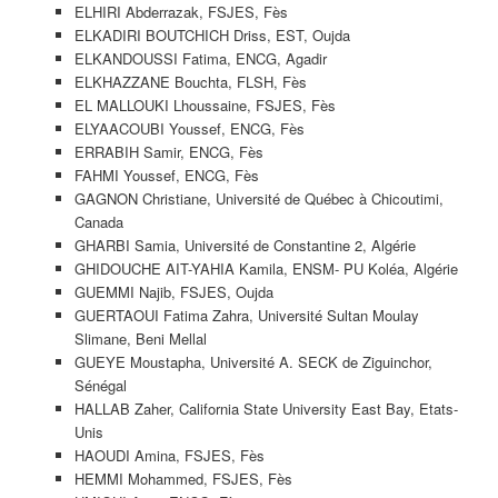
ELHIRI Abderrazak, FSJES, Fès
ELKADIRI BOUTCHICH Driss, EST, Oujda
ELKANDOUSSI Fatima, ENCG, Agadir
ELKHAZZANE Bouchta, FLSH, Fès
EL MALLOUKI Lhoussaine, FSJES, Fès
ELYAACOUBI Youssef, ENCG, Fès
ERRABIH Samir, ENCG, Fès
FAHMI Youssef, ENCG, Fès
GAGNON Christiane, Université de Québec à Chicoutimi,
Canada
GHARBI Samia, Université de Constantine 2, Algérie
GHIDOUCHE AIT-YAHIA Kamila, ENSM- PU Koléa, Algérie
GUEMMI Najib, FSJES, Oujda
GUERTAOUI Fatima Zahra, Université Sultan Moulay
Slimane, Beni Mellal
GUEYE Moustapha, Université A. SECK de Ziguinchor,
Sénégal
HALLAB Zaher, California State University East Bay, Etats-
Unis
HAOUDI Amina, FSJES, Fès
HEMMI Mohammed, FSJES, Fès