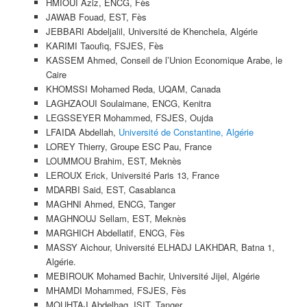
HMIOUI Aziz, ENCG, Fès
JAWAB Fouad, EST, Fès
JEBBARI Abdeljalil, Université de Khenchela, Algérie
KARIMI Taoufiq, FSJES, Fès
KASSEM Ahmed, Conseil de l’Union Economique Arabe, le
Caire
KHOMSSI Mohamed Reda, UQAM, Canada
LAGHZAOUI Soulaimane, ENCG, Kenitra
LEGSSEYER Mohammed, FSJES, Oujda
LFAIDA Abdellah,
Université de Constantine, Algérie
LOREY Thierry, Groupe ESC Pau, France
LOUMMOU Brahim, EST, Meknès
LEROUX Erick, Université Paris 13, France
MDARBI Said, EST, Casablanca
MAGHNI Ahmed, ENCG, Tanger
MAGHNOUJ Sellam, EST, Meknès
MARGHICH Abdellatif, ENCG, Fès
MASSY Aichour, Université ELHADJ LAKHDAR, Batna 1,
Algérie.
MEBIROUK Mohamed Bachir, Université Jijel, Algérie
MHAMDI Mohammed, FSJES, Fès
MOUHTAJ Abdelhaq, ISIT, Tanger