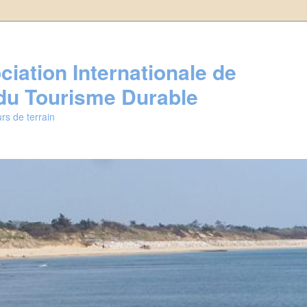
iation Internationale de
u Tourisme Durable
rs de terrain