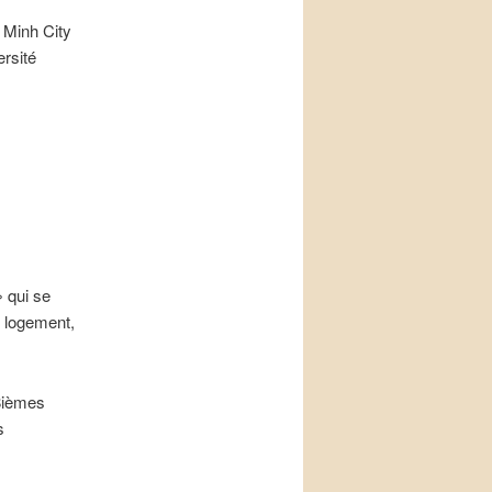
 Minh City
rsité
» qui se
le logement,
«8ièmes
s