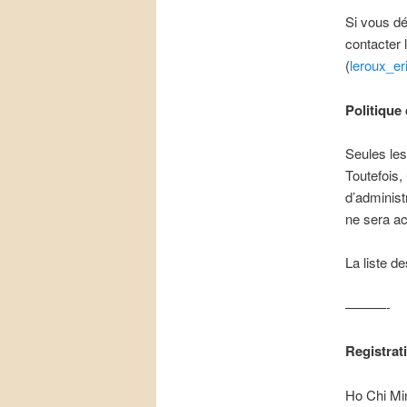
Si vous dé
contacter 
(
leroux_e
Politique
Seules les
Toutefois,
d’adminis
ne sera ac
La liste d
———-
Registrat
Ho Chi Min