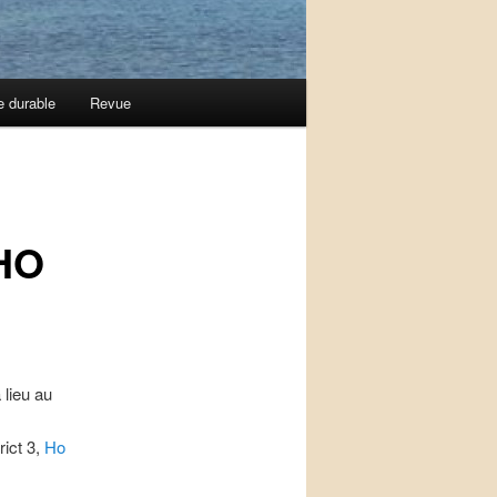
e durable
Revue
 HO
 lieu au
rict 3,
Ho