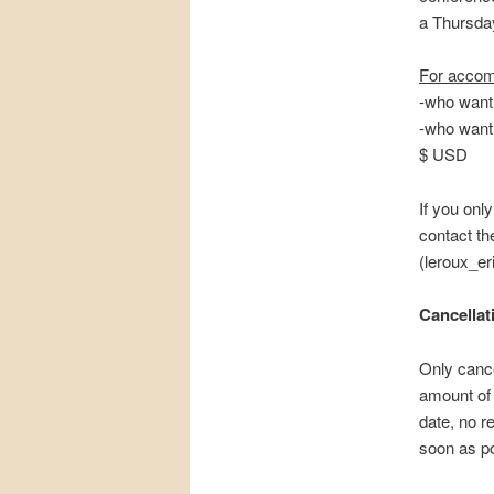
a Thursday
For accom
-who want 
-who want 
$ USD
If you onl
contact th
(leroux_e
Cancellat
Only cance
amount of 
date, no r
soon as po