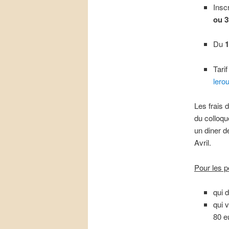
Insc
ou
3
Du
1
Tari
lero
Les frais 
du colloqu
un diner de
Avril.
Pour les 
qui 
qui 
80 e