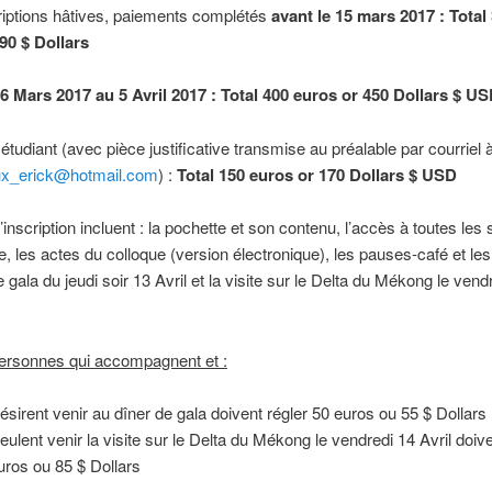
riptions hâtives, paiements complétés
avant le 15 mars 2017 :
Total
90 $ Dollars
6 Mars 2017 au 5 Avril 2017 :
Total 400 euros or 450 Dollars
$ US
f étudiant (avec pièce justificative transmise au préalable par courriel 
ux_erick@hotmail.com
) :
Total 150 euros or 170 Dollars
$ USD
d’inscription incluent : la pochette et son contenu, l’accès à toutes les
e, les actes du colloque (version électronique), les pauses-café et les
 gala du jeudi soir 13 Avril et la visite sur le Delta du Mékong le vend
personnes qui accompagnent et :
désirent venir au dîner de gala doivent régler 50 euros ou 55 $ Dollars
veulent venir la visite sur le Delta du Mékong le vendredi 14 Avril doive
uros ou 85 $ Dollars