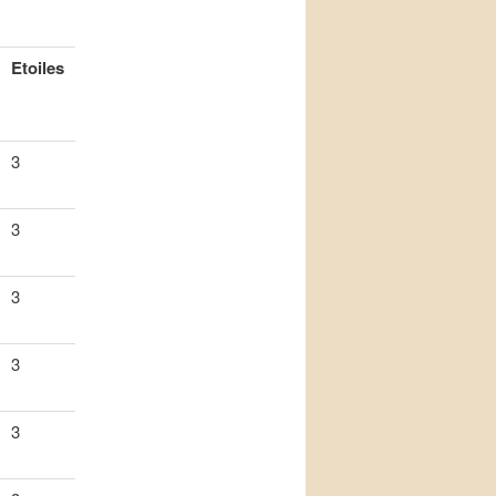
Etoiles
3
3
3
3
3