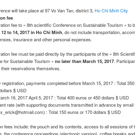
ence will take place at 97 Vo Van Tan, district 3,
Ho Chi Minh City
ion fee
ration fee to « 8th scientific Conference on Sustainable Tourism » to 
l 12 to 14, 2017 in Ho Chi Minh
, do not include transportation, acc
enses, insurance and other personal expenses.
ation fee must be paid directly by the participants of the « 8th Scientif
e for Sustainable Tourism »
no later than March 15, 2017
. Particip
their reservations themselves.
y registration, payments completed before March 15, 2017 : Total 350
dollars $ USD
arch 16, 2017 April 5, 2017 : Total 400 euros or 450 dollars $ USD
ent rate (with supporting documents transmitted in advance by email 
ux_erick@hotmail.com) : Total 150 euros or 170 dollars $ USD
on fees include: the pouch and its contents, access to all sessions of 
, the conference proceedings (electronic version), coffee breaks and