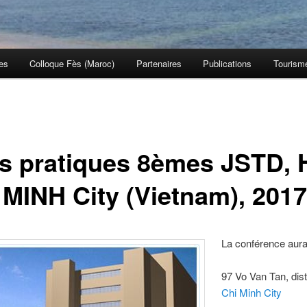
es
Colloque Fès (Maroc)
Partenaires
Publications
Tourism
os pratiques 8èmes JSTD,
 MINH City (Vietnam), 2017
La conférence aura
97 Vo Van Tan, dist
Chi Minh City