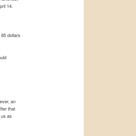
ril 14.
 85 dollars
ould
ever, an
ter that
m us as