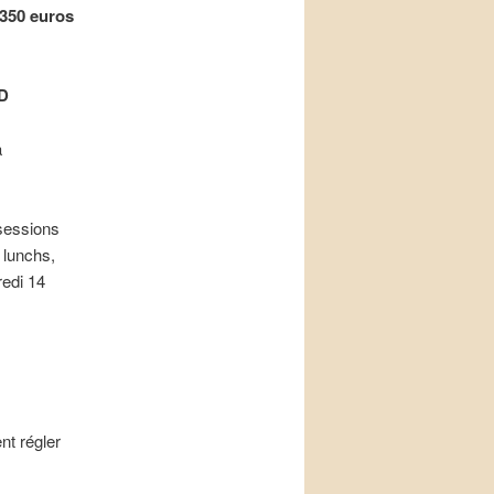
 350 euros
D
à
 sessions
 lunchs,
redi 14
nt régler