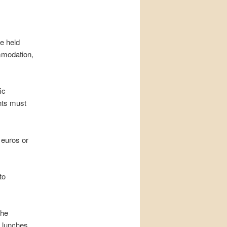
be held
ommodation,
ic
ants must
 euros or
to
the
 lunches,