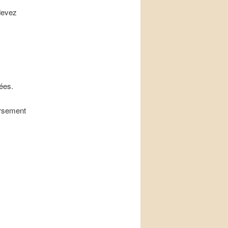
 devez
ées.
ursement