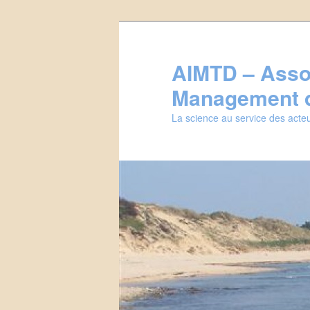
Aller
au
contenu
AIMTD – Assoc
principal
Management d
La science au service des acteu