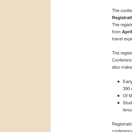
The confer
Registrat
The regist
from
Apri
travel exp
The registr
Conferenc
also make 
Earl
390 
Of M
Stud
lero
Registrati
conference