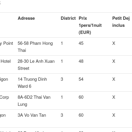
:
Adresse
District
Prix
Petit Dej
1pers/1nuit
inclus
(EUR)
y Point
56-58 Pham Hong
1
45
X
Thai
Hotel
28-30 Le Anh Xuan
1
48
X
Street
igon
14 Truong Dinh
3
54
X
Ward 6
Corp
8A-6D2 Thai Van
1
60
X
Lung
gon
3A Vo Van Tan
3
60
X